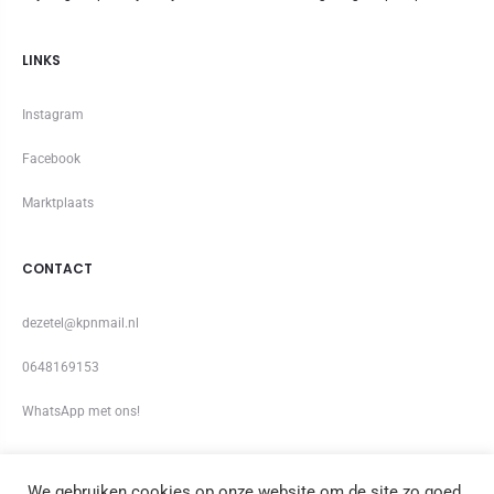
LINKS
Instagram
Facebook
Marktplaats
CONTACT
dezetel@kpnmail.nl
0648169153
WhatsApp met ons!
We gebruiken cookies op onze website om de site zo goed